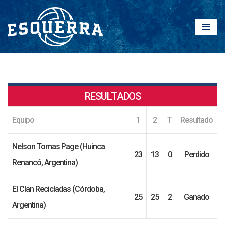
Saltar
al
contenido
RESULTADOS
Equipo
1
2
T
Resultado
Nelson Tomas Page (Huinca
23
13
0
Perdido
Renancó, Argentina)
El Clan Recicladas (Córdoba,
25
25
2
Ganado
Argentina)