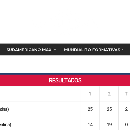
SUDAMERICANO MAXI
MUNDIALITO FORMATIVAS
RESULTADOS
1
2
T
tina)
25
25
2
entina)
14
19
0