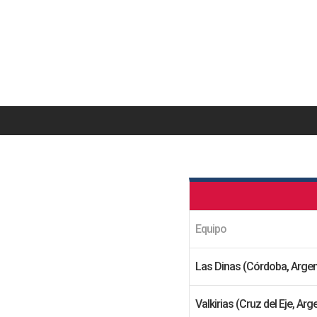
Saltar
al
contenido
Equipo
Las Dinas (Córdoba, Argen
Valkirias (Cruz del Eje, Arg