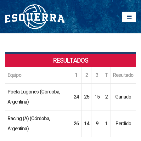
Saltar
al
contenido
RESULTADOS
Equipo
1
2
3
T
Resultado
Poeta Lugones (Córdoba,
24
25
15
2
Ganado
Argentina)
Racing (A) (Córdoba,
26
14
9
1
Perdido
Argentina)