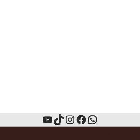
Neve
| Funciona gracias a
WordPress