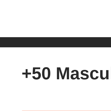
Saltar
al
contenido
+50 Mascu